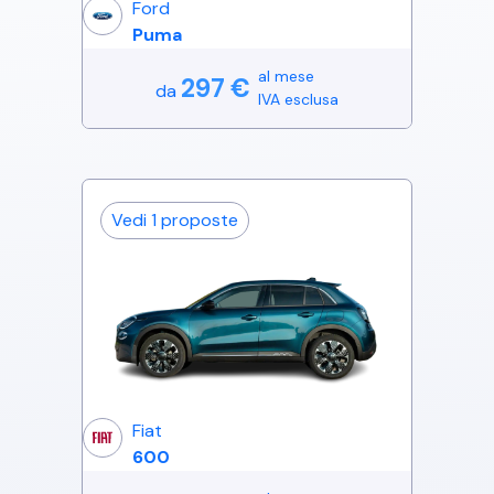
Ford
Puma
al mese
297
€
da
IVA esclusa
Vedi
1
proposte
Fiat
600