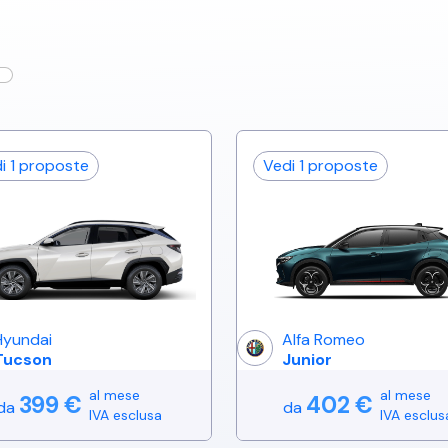
di
1
proposte
Vedi
1
proposte
Hyundai
Alfa Romeo
Tucson
Junior
al mese
al mese
399
€
402
€
da
da
IVA esclusa
IVA esclus