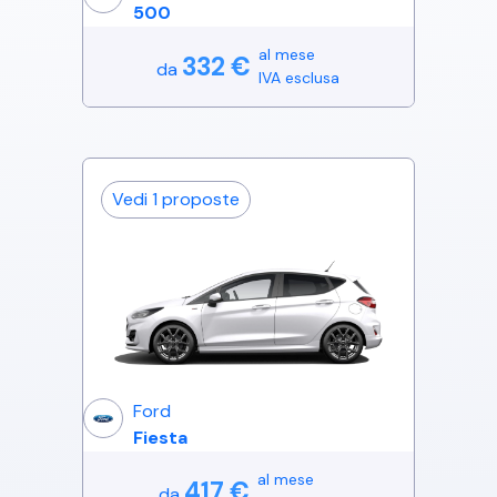
500
al mese
332
€
da
IVA esclusa
Vedi
1
proposte
Ford
Fiesta
al mese
417
€
da