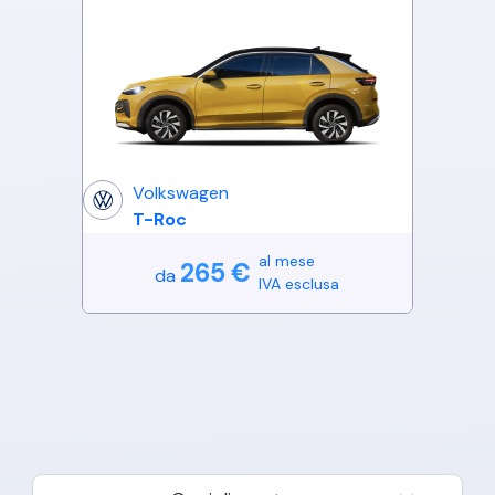
Volkswagen
T-Roc
al mese
265
€
da
IVA esclusa