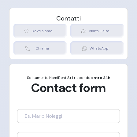
Assistenza
Gestione Tassa
Pneumatici
Stradale
Proprieta
Inclusi
Contatti
Dove siamo
Visita il sito
Chiama
WhatsApp
Solitamente
NamiRent S.r.l
risponde
entro 24h
Contact form