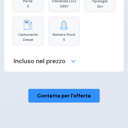
Porte:
Cilindrata (cc):
Tipologia:
5
2997
Suv
Carburante:
Numero Posti:
Diesel
5
Incluso nel prezzo
Contatta per l'offerta
Manutenzione
Copertura
Consegna
Assicurativa
Domicilio