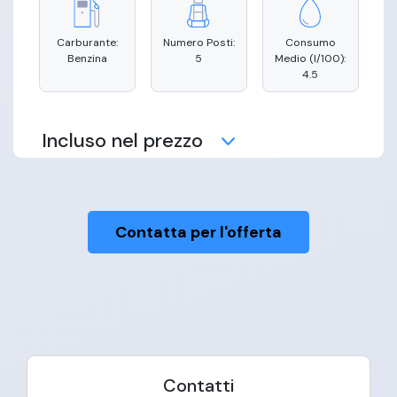
Carburante:
Numero Posti:
Consumo
Benzina
5
Medio (l/100):
4.5
Incluso nel prezzo
Contatta per l'offerta
Manutenzione
Copertura
Consegna
Assicurativa
Domicilio
Assistenza
Stradale
Contatti