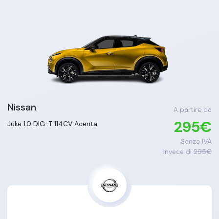
Nissan
A partire da
295
€
Juke
1.0 DIG-T 114CV Acenta
Senza IVA
Invece di
295
€