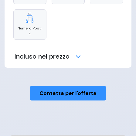
Numero Posti:
4
Incluso nel prezzo
Contatta per l'offerta
Manutenzione
Copertura
Assistenza
Assicurativa
Stradale