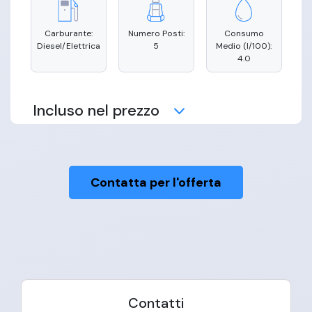
Carburante:
Numero Posti:
Consumo
Diesel/Elettrica
5
Medio (l/100):
4.0
Incluso nel prezzo
Contatta per l'offerta
Manutenzione
Copertura
Consegna
Assicurativa
Domicilio
Assistenza
Stradale
Contatti