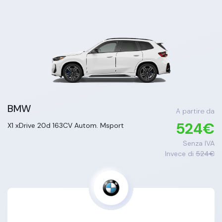
BMW
A partire da
524
€
X1
xDrive 20d 163CV Autom. Msport
Senza IVA
Invece di
524
€