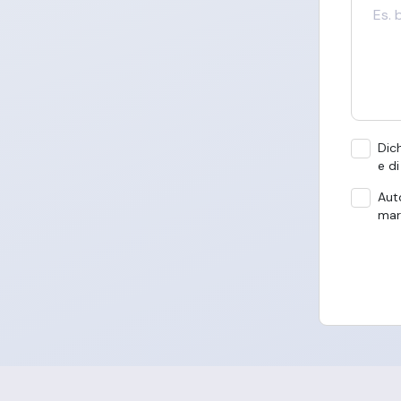
Dich
e di
Auto
mar