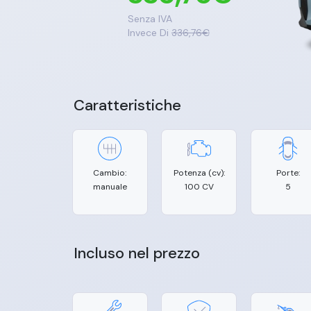
Senza IVA
Invece Di
336,76
€
Caratteristiche
Cambio:
Potenza (cv):
Porte:
manuale
100 CV
5
Incluso nel prezzo