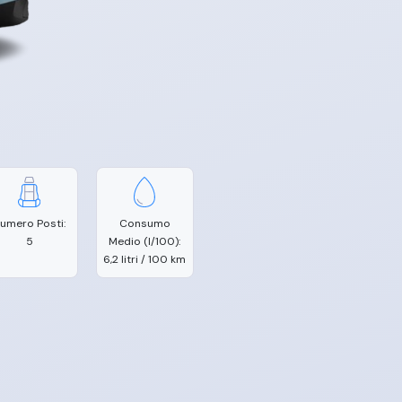
umero Posti:
Consumo
5
Medio (l/100):
6,2 litri / 100 km