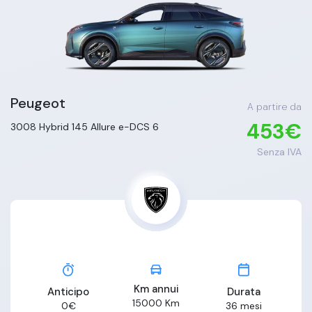
Peugeot
A partire da
453
€
3008
Hybrid 145 Allure e-DCS 6
Senza IVA
Km annui
Anticipo
Durata
15000
Km
0
€
36
mesi