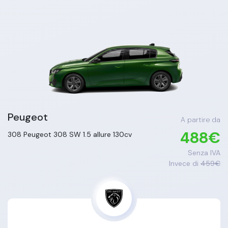
Peugeot
A partire da
488
€
308
Peugeot 308 SW 1.5 allure 130cv
Senza IVA
Invece di
459
€