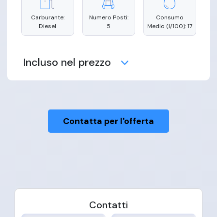
Carburante:
Numero Posti:
Consumo
Diesel
5
Medio (l/100):
17
Incluso nel prezzo
Contatta per l'offerta
Manutenzione
Copertura
Assistenza
Assicurativa
Stradale
Contatti