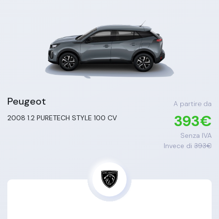
Peugeot
A partire da
393
€
2008
1.2 PURETECH STYLE 100 CV
Senza IVA
Invece di
393
€