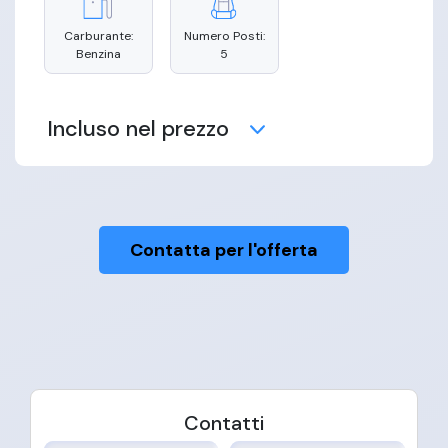
Carburante:
Numero Posti:
Benzina
5
Incluso nel prezzo
Contatta per l'offerta
Manutenzione
Copertura
Consegna
Assicurativa
Domicilio
Assistenza
Gestione Tassa
Gestione Multe
Stradale
Proprieta
Contatti