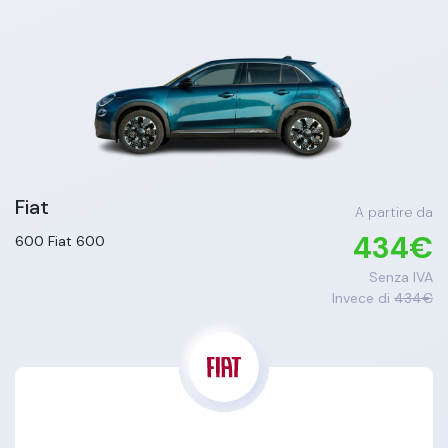
Fiat
A partire da
434
€
600
Fiat 600
Senza IVA
Invece di
434
€