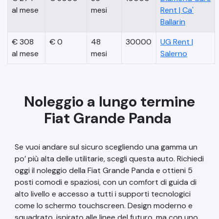
al mese
mesi
Rent
|
Ca'
Ballarin
€
308
€
0
48
30000
UG Rent
|
al mese
mesi
Salerno
Noleggio a lungo termine
Fiat Grande Panda
Se vuoi andare sul sicuro scegliendo una gamma un
po’ più alta delle utilitarie, scegli questa auto. Richiedi
oggi il noleggio della Fiat Grande Panda e ottieni 5
posti comodi e spaziosi, con un comfort di guida di
alto livello e accesso a tutti i supporti tecnologici
come lo schermo touchscreen. Design moderno e
squadrato, ispirato alle linee del futuro, ma con uno