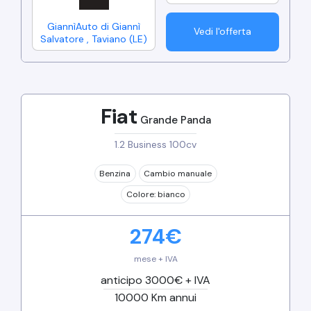
GiannìAuto di Giannì
Vedi l'offerta
Salvatore
,
Taviano
(
LE
)
Fiat
Grande Panda
1.2 Business 100cv
Benzina
Cambio
manuale
Colore:
bianco
274
€
mese + IVA
anticipo 3000€ + IVA
10000
Km annui