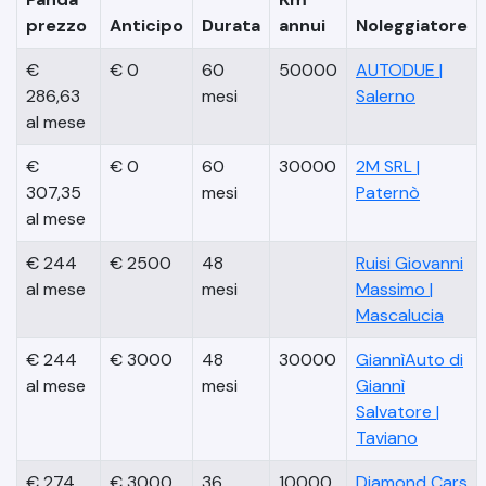
prezzo
Anticipo
Durata
annui
Noleggiatore
€
€
0
60
50000
AUTODUE
|
286,63
mesi
Salerno
al mese
€
€
0
60
30000
2M SRL
|
307,35
mesi
Paternò
al mese
€
244
€
2500
48
Ruisi Giovanni
al mese
mesi
Massimo
|
Mascalucia
€
244
€
3000
48
30000
GiannìAuto di
al mese
mesi
Giannì
Salvatore
|
Taviano
€
274
€
3000
36
10000
Diamond Cars