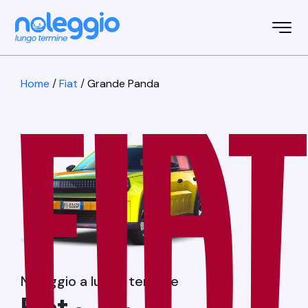
Home
/
Fiat
/
Grande Panda
Noleggio a lungo termine
Fiat