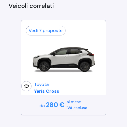
Veicoli correlati
Vedi
7
proposte
Toyota
Yaris Cross
al mese
280
€
da
IVA esclusa