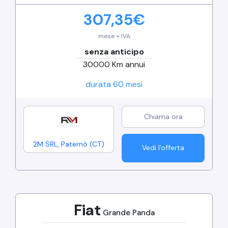
307,35
€
mese + IVA
senza anticipo
30000
Km annui
durata
60
mesi
2M SRL
,
Paternò
(
CT
)
Vedi l'offerta
Fiat
Grande Panda