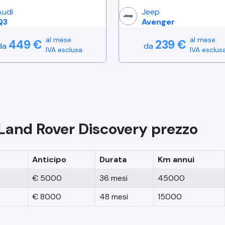
Audi
Jeep
Q3
Avenger
al mese
al mese
449
€
239
€
da
da
IVA esclusa
IVA esclus
Land Rover
Discovery
prezzo
Anticipo
Durata
Km annui
€
5000
36
mesi
45000
€
8000
48
mesi
15000