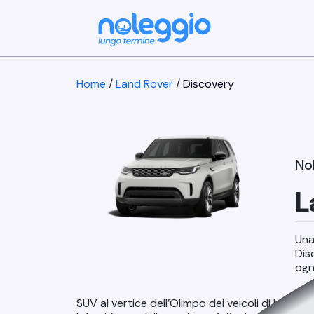
Home
/
Land Rover
/
Discovery
No
L
Una
Dis
ogn
SUV al vertice dell’Olimpo dei veicoli di lusso 