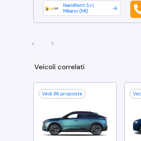
NamiRent S.r.l
,
Milano
(
MI
)
Veicoli correlati
Vedi
36
proposte
Ve