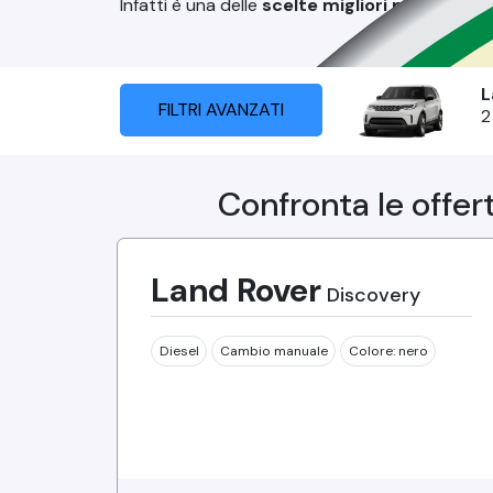
Infatti è una delle
scelte migliori per nolegg
L
FILTRI AVANZATI
2
Confronta le offer
Land Rover
Discovery
Diesel
Cambio
manuale
Colore:
nero