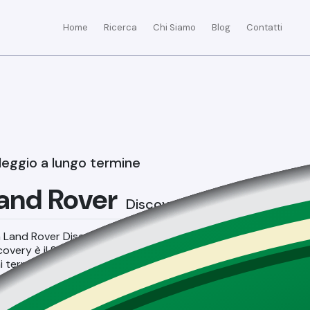
Home
Ricerca
Chi Siamo
Blog
Contatti
leggio a lungo termine
and Rover
Discovery
 Land Rover Discovery per il noleggio lungo termine? La
covery è il SUV più versatile di sempre, con cui potrai viaggiar
i terreno ed esplorare a tuo piacere.
per famiglie e avventurieri. Il Land Rover Discovery è sinonimo 