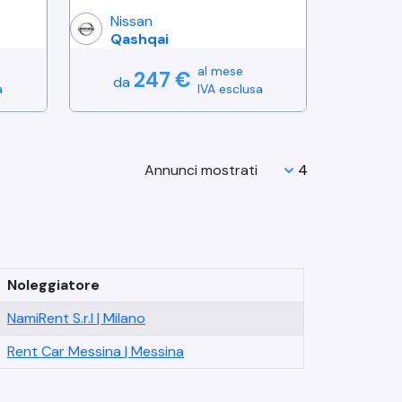
Nissan
Qashqai
al mese
247
€
da
a
IVA esclusa
Annunci mostrati
Noleggiatore
NamiRent S.r.l
|
Milano
Rent Car Messina
|
Messina