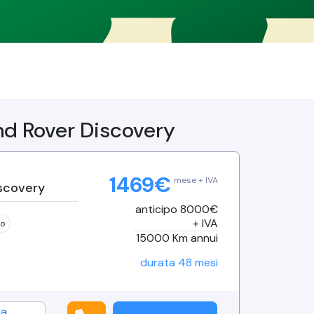
elvaggi e viaggi on the road
.
nd Rover
Discovery
1469
€
mese + IVA
scovery
anticipo 8000€
+ IVA
co
15000
Km annui
durata
48
mesi
na
,