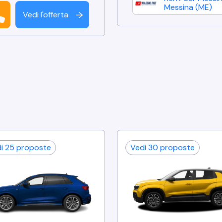
Messina
(
ME
)
Vedi l'offerta
↑
di
25
proposte
Vedi
30
proposte