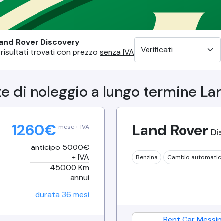
i a lungo termine che prevedono traversate in ambienti s
and Rover
Discovery
risultati trovati
con prezzo
senza IVA
te di noleggio a lungo termine
La
1260
€
Land Rover
mese + IVA
Di
anticipo 5000€
+ IVA
Benzina
Cambio
automati
45000
Km
annui
durata
36
mesi
Rent Car Messi