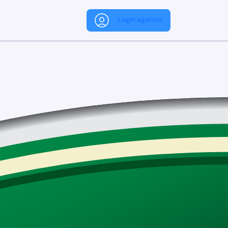
Login agenzie
e su
di comfort, prestazioni e capacità off-road.