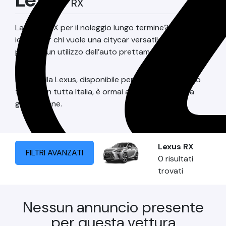
RX
La Lexus RX per il noleggio lungo termine? È la scelta
ideale per chi vuole una citycar versatile, ma che
pensa a un utilizzo dell’auto prettamente urbano.
l SUV della Lexus, disponibile per il noleggio a lungo
termine in tutta Italia, è ormai arrivato alla quinta
generazione.
Lexus
RX
FILTRI AVANZATI
0
risultati
trovati
Nessun annuncio presente
per questa vettura