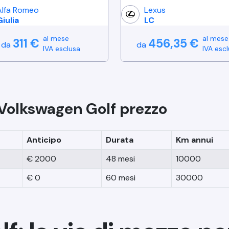
Alfa Romeo
Lexus
Giulia
LC
al mese
al mese
311
€
456,35
€
da
da
IVA esclusa
IVA esc
Volkswagen
Golf
prezzo
Anticipo
Durata
Km annui
€
2000
48
mesi
10000
€
0
60
mesi
30000