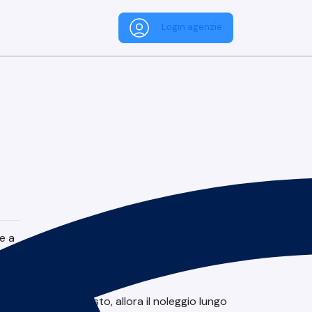
Login agenzie
e a
a il
narti nell’acquisto, allora il noleggio lungo