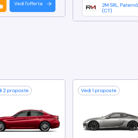
Vedi l'offerta
↑
2M SRL
,
Patern
(
CT
)
di
2
proposte
Vedi
1
proposte