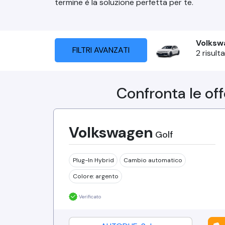
termine è la soluzione perfetta per te.
Volksw
FILTRI AVANZATI
2
risulta
Confronta le of
Volkswagen
Golf
Plug-In Hybrid
Cambio
automatico
Colore:
argento
Verificato