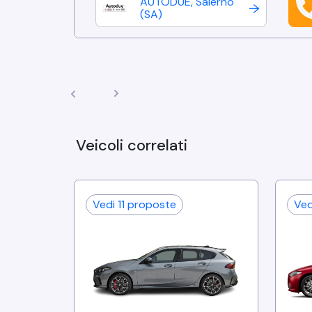
AUTODUE
,
Salerno
(
SA
)
Veicoli correlati
Vedi
11
proposte
Ve