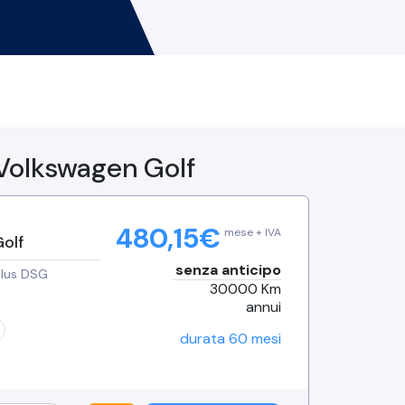
Volkswagen
Golf
480,15
€
mese + IVA
olf
senza anticipo
Plus DSG
30000
Km
annui
durata
60
mesi