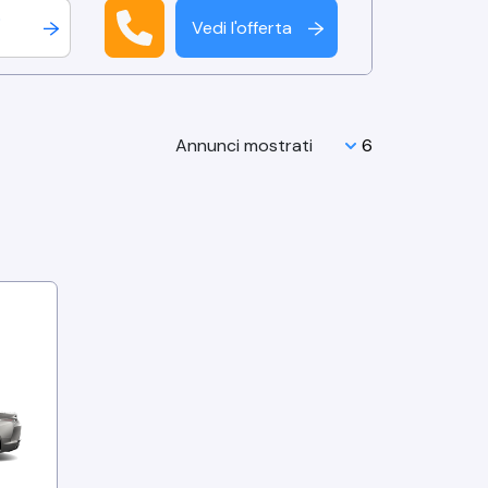
ò
Vedi l'offerta
↑
Annunci mostrati