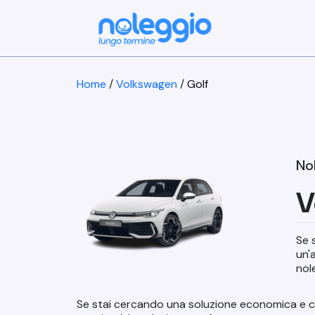
Home
/
Volkswagen
/
Golf
No
V
Se 
un'
nol
Se stai cercando una soluzione economica e co