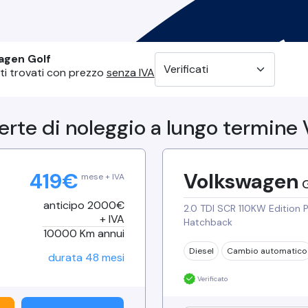
agen
Golf
ti trovati
con prezzo
senza IVA
ferte di noleggio a lungo termine
419
€
Volkswagen
mese + IVA
G
anticipo 2000€
2.0 TDI SCR 110KW Edition 
+ IVA
Hatchback
10000
Km annui
Diesel
Cambio
automatico
durata
48
mesi
Verificato