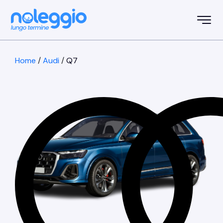
Home
/
Audi
/
Q7