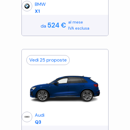
BMW
X1
al mese
524
€
da
IVA esclusa
Vedi
25
proposte
Audi
Q3