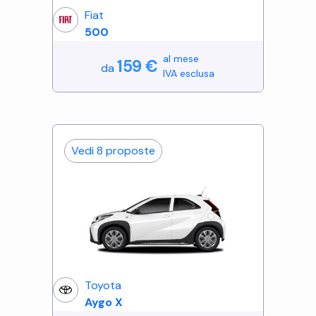
Fiat
500
al mese
159
€
da
IVA esclusa
Vedi
8
proposte
Toyota
Aygo X