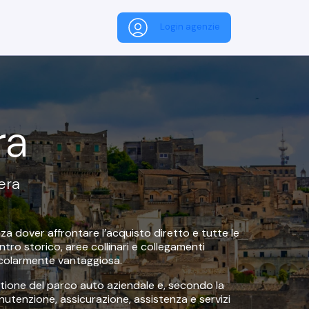
Login agenzie
ra
era
a dover affrontare l’acquisto diretto e tutte le
tro storico, aree collinari e collegamenti
icolarmente vantaggiosa.
stione del parco auto aziendale e, secondo la
nutenzione, assicurazione, assistenza e servizi