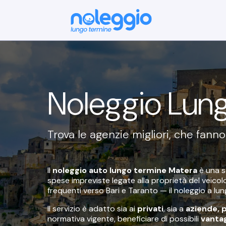
Noleggio Lun
Trova le agenzie migliori, che fann
Il
noleggio auto lungo termine Matera
è una s
spese impreviste legate alla proprietà del veicol
frequenti verso Bari e Taranto — il noleggio a 
Il servizio è adatto sia ai
privati
, sia a
aziende, p
normativa vigente, beneficiare di possibili
vantag