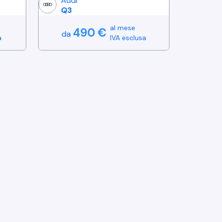
Audi
Q3
al mese
490
€
da
a
IVA esclusa