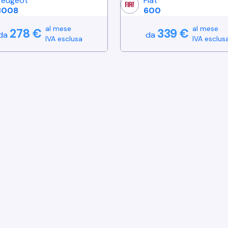
Peugeot
Fiat
3008
600
al mese
al mese
278
€
339
€
da
da
IVA esclusa
IVA esclus