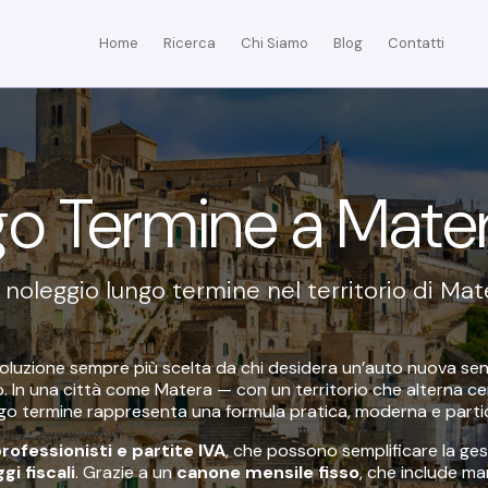
Home
Ricerca
Chi Siamo
Blog
Contatti
go Termine
a
Mate
o noleggio lungo termine nel territorio di
Mat
oluzione sempre più scelta da chi desidera un’auto nuova senz
o. In una città come Matera — con un territorio che alterna cen
lungo termine rappresenta una formula pratica, moderna e part
rofessionisti e partite IVA
, che possono semplificare la ge
gi fiscali
. Grazie a un
canone mensile fisso
, che include ma