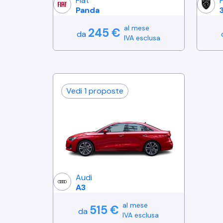
Fiat
Panda
al mese
245
€
da
IVA esclusa
Vedi
1
proposte
Audi
A3
al mese
515
€
da
IVA esclusa