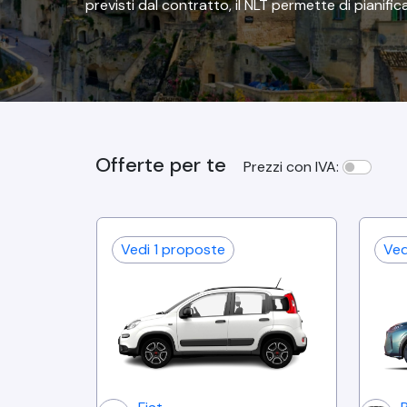
previsti dal contratto, il NLT permette di pianifica
Offerte per te
Prezzi con IVA:
Vedi
1
proposte
Ve