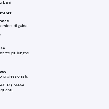
aurbani.
omfort
mese
comfort di guida.
e
ese
ferte più lunghe.
ese
o professionisti.
40 € / mese
equenti.