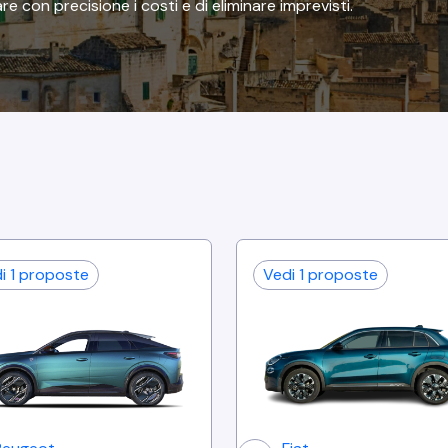
re con precisione i costi e di eliminare imprevisti.
di
1
proposte
Vedi
1
proposte