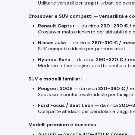
Utilitarie versatili per tragitti urbani ed extr
Crossover e SUV compatti — versatilità e c
Renault Captur
— da circa
260–290 € / 
Crossover molto richiesto per abitabilità e 
Nissan Juke
— da circa
280–310 € / mes
SUV compatto ideale per percorsi misti.
Hyundai Kona
— da circa
290–320 € / m
Moderno e tecnologico, adatto anche a tras
SUV e modelli familiari
Peugeot 3008
— da circa
330–360 € / m
Spazioso e confortevole, ideale per famiglie 
Ford Focus / Seat Leon
— da circa
300–3
Compatte affidabili per pendolari e viaggi fr
Modelli premium e business
Audi Q3
— da circa
410–450 € / mese