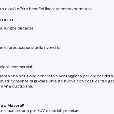
o e può offrire benefici fiscali secondo normativa.
ometri
su lunghe distanze.
senza preoccuparsi della rivendita.
eicoli commerciali.
enta una soluzione concreta e vantaggiosa per chi desidera mo
nisti, consente di guidare un’auto nuova con costi certi e ges
e vita quotidiana.
ne a Matera?
car e aumentano per SUV e modelli premium.