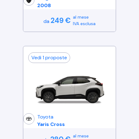
2008
al mese
249
€
da
IVA esclusa
Vedi
1
proposte
Toyota
Yaris Cross
al mese