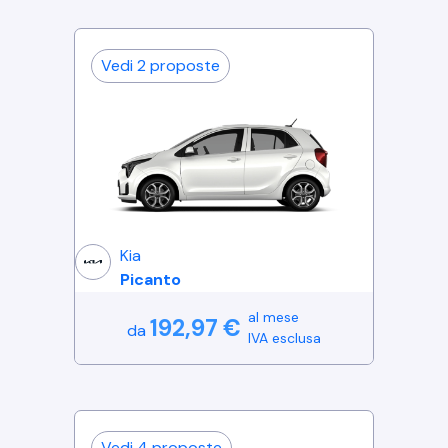
Vedi
2
proposte
Kia
Picanto
al mese
192,97
€
da
IVA esclusa
Vedi
4
proposte